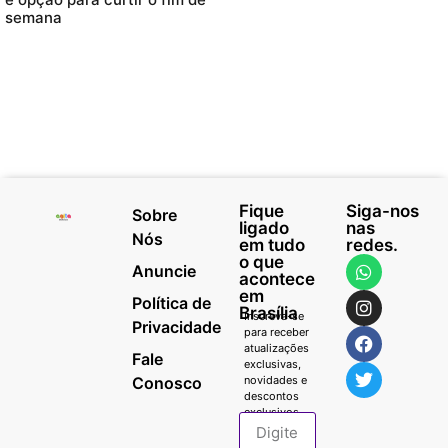
semana
Fique
Siga-nos
Sobre
ligado
nas
Nós
em tudo
redes.
o que
Anuncie
acontece
em
Política de
Brasília
Inscreva-se
Privacidade
para receber
atualizações
Fale
exclusivas,
Conosco
novidades e
descontos
exclusivos.