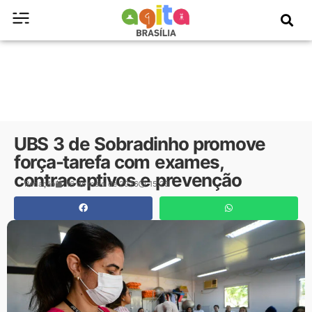
UBS 3 de Sobradinho promove
força-tarefa com exames,
contraceptivos e prevenção
Redação
16 de maio de 2026
15:23