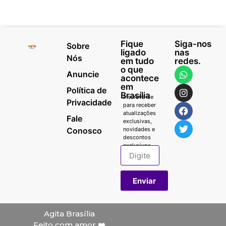
Fique
Siga-nos
Sobre
ligado
nas
Nós
em tudo
redes.
o que
Anuncie
acontece
em
Política de
Brasília
Inscreva-se
Privacidade
para receber
atualizações
Fale
exclusivas,
Conosco
novidades e
descontos
exclusivos.
Enviar
Agita Brasília
Feito com amor ❤️