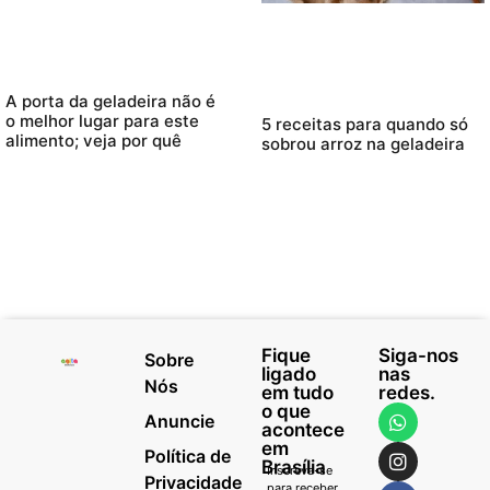
A porta da geladeira não é
o melhor lugar para este
5 receitas para quando só
alimento; veja por quê
sobrou arroz na geladeira
Fique
Siga-nos
Sobre
ligado
nas
Nós
em tudo
redes.
o que
Anuncie
acontece
em
Política de
Brasília
Inscreva-se
Privacidade
para receber