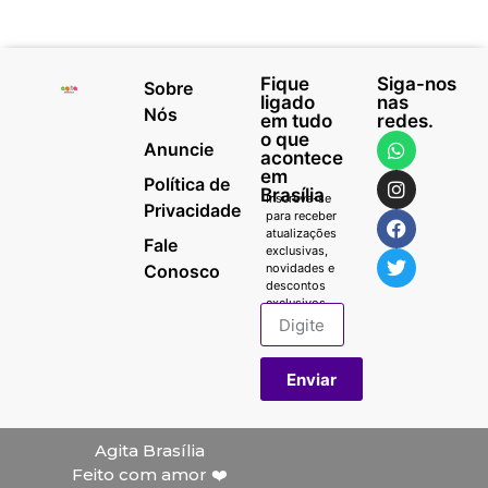
Fique
Siga-nos
Sobre
ligado
nas
Nós
em tudo
redes.
o que
Anuncie
acontece
em
Política de
Brasília
Inscreva-se
Privacidade
para receber
atualizações
Fale
exclusivas,
Conosco
novidades e
descontos
exclusivos.
Enviar
Agita Brasília
Feito com amor ❤️