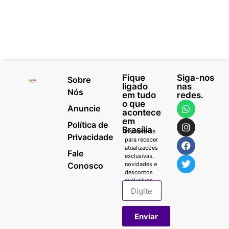
Fique
Siga-nos
Sobre
ligado
nas
Nós
em tudo
redes.
o que
Anuncie
acontece
em
Política de
Brasília
Inscreva-se
Privacidade
para receber
atualizações
Fale
exclusivas,
Conosco
novidades e
descontos
exclusivos.
Enviar