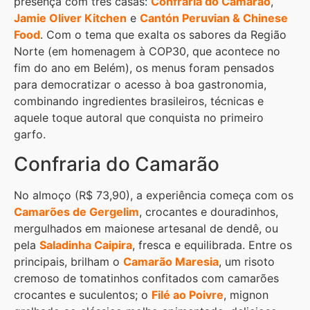
presença com três casas:
Confraria do Camarão
,
Jamie Oliver Kitchen
e
Cantón Peruvian & Chinese
Food
. Com o tema que exalta os sabores da Região
Norte (em homenagem à COP30, que acontece no
fim do ano em Belém), os menus foram pensados
para democratizar o acesso à boa gastronomia,
combinando ingredientes brasileiros, técnicas e
aquele toque autoral que conquista no primeiro
garfo.
Confraria do Camarão
No almoço (R$ 73,90), a experiência começa com os
Camarões de Gergelim
, crocantes e douradinhos,
mergulhados em maionese artesanal de dendê, ou
pela
Saladinha Caipira
, fresca e equilibrada. Entre os
principais, brilham o
Camarão Maresia
, um risoto
cremoso de tomatinhos confitados com camarões
crocantes e suculentos; o
Filé ao Poivre
, mignon