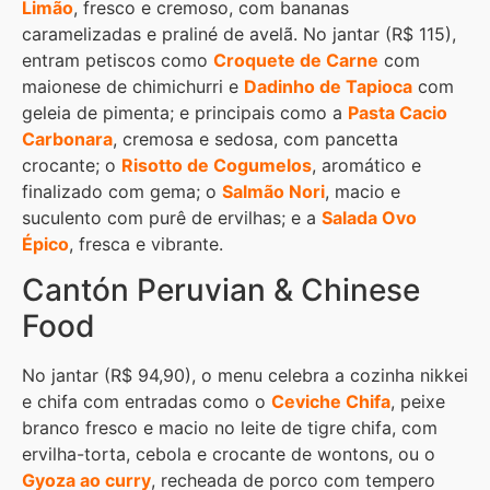
Limão
, fresco e cremoso, com bananas
caramelizadas e praliné de avelã. No jantar (R$ 115),
entram petiscos como
Croquete de Carne
com
maionese de chimichurri e
Dadinho de Tapioca
com
geleia de pimenta; e principais como a
Pasta Cacio
Carbonara
, cremosa e sedosa, com pancetta
crocante; o
Risotto de Cogumelos
, aromático e
finalizado com gema; o
Salmão Nori
, macio e
suculento com purê de ervilhas; e a
Salada Ovo
Épico
, fresca e vibrante.
Cantón Peruvian & Chinese
Food
No jantar (R$ 94,90), o menu celebra a cozinha nikkei
e chifa com entradas como o
Ceviche Chifa
, peixe
branco fresco e macio no leite de tigre chifa, com
ervilha-torta, cebola e crocante de wontons, ou o
Gyoza ao curry
, recheada de porco com tempero