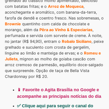
grelhado ao clássico molho apimentado, delicioso
com batatas fritas; e o
Arroz de Moqueca
,
aconchegante e aromático, com banana-da-terra,
farofa de dendê e coentro fresco. Nas sobremesas, o
Brownie
quentinho com calda de chocolate e
morango, além da
Pêra ao Vinho & Especiarias
,
perfumada e servida com sorvete de creme. À noite,
no jantar (R$ 94,90), entram o
Robalo Siciliano
, peixe
grelhado e suculento com crosta de gergelim,
linguine ao limão e manteiga de ervas; e o
Romeu e
Julieta
, mignon ao molho de goiaba cascão com
arroz cremoso de parmesão, equilíbrio doce-salgado
que surpreende. Opção de taça de Bella Vista
Chardonnay por R$ 20.
📱 Favorite o Agita Brasília no Google e
acompanhe as principais notícias do dia
✅ Clique aqui para seguir o canal do