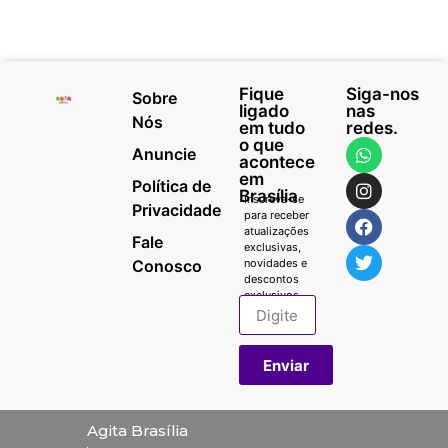
Fique
Siga-nos
Sobre
ligado
nas
Nós
em tudo
redes.
o que
Anuncie
acontece
em
Política de
Brasília
Inscreva-se
Privacidade
para receber
atualizações
Fale
exclusivas,
Conosco
novidades e
descontos
exclusivos.
Enviar
Agita Brasília