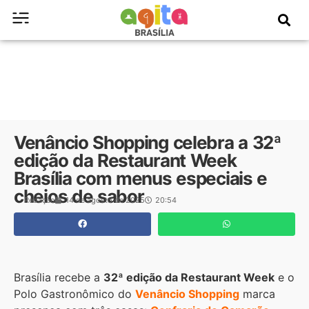
Venâncio Shopping celebra a 32ª
edição da Restaurant Week
Brasília com menus especiais e
cheios de sabor
Redação
14 de agosto de 2025
20:54
Brasília recebe a
32ª edição da Restaurant Week
e o
Polo Gastronômico do
Venâncio Shopping
marca