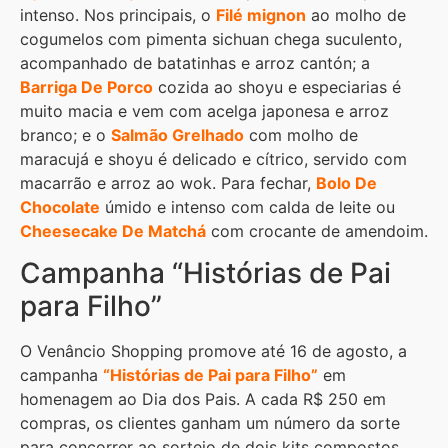
intenso. Nos principais, o
Filé mignon
ao molho de
cogumelos com pimenta sichuan chega suculento,
acompanhado de batatinhas e arroz cantón; a
Barriga De Porco
cozida ao shoyu e especiarias é
muito macia e vem com acelga japonesa e arroz
branco; e o
Salmão Grelhado
com molho de
maracujá e shoyu é delicado e cítrico, servido com
macarrão e arroz ao wok. Para fechar,
Bolo De
Chocolate
úmido e intenso com calda de leite ou
Cheesecake De Matchá
com crocante de amendoim.
Campanha “Histórias de Pai
para Filho”
O Venâncio Shopping promove até 16 de agosto, a
campanha
“Histórias de Pai para Filho”
em
homenagem ao Dia dos Pais. A cada R$ 250 em
compras, os clientes ganham um número da sorte
para concorrer ao sorteio de dois kits compostos