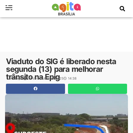
Viaduto do SIG é liberado nesta
segunda (13) para melhorar
trânsito na Epig
Redação
13 de outubro de 2025
14:38