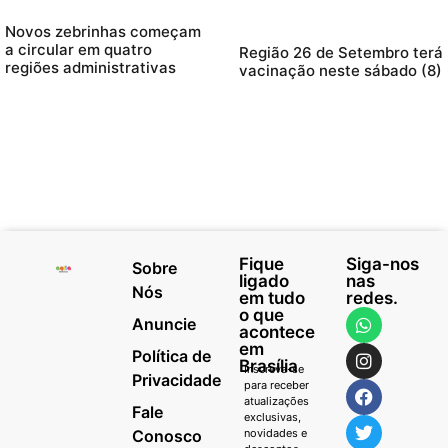
Novos zebrinhas começam
a circular em quatro
Região 26 de Setembro terá
regiões administrativas
vacinação neste sábado (8)
Fique
Siga-nos
Sobre
ligado
nas
Nós
em tudo
redes.
o que
Anuncie
acontece
em
Política de
Brasília
Inscreva-se
Privacidade
para receber
atualizações
Fale
exclusivas,
Conosco
novidades e