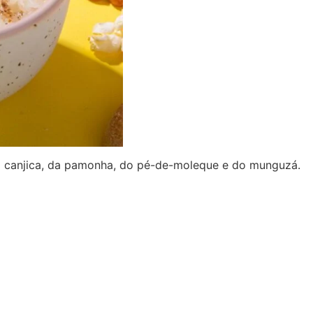
 da canjica, da pamonha, do pé-de-moleque e do munguzá.