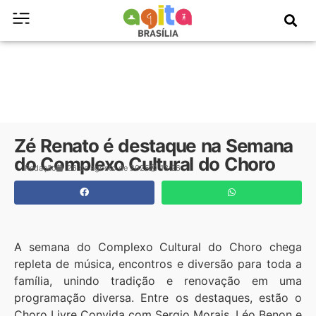
Zé Renato é destaque na Semana
do Complexo Cultural do Choro
Redação
26 de agosto de 2025
13:26
A semana do Complexo Cultural do Choro chega
repleta de música, encontros e diversão para toda a
família, unindo tradição e renovação em uma
programação diversa. Entre os destaques, estão o
Choro Livre Convida com Sergio Morais, Léo Benon e