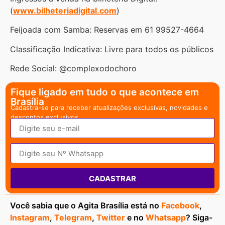
(
www.bilheteriadigital.com
)
Feijoada com Samba: Reservas em 61 99527-4664
Classificação Indicativa: Livre para todos os públicos
Rede Social: @complexodochoro
Fique ligado em tudo o que acontece em
Brasília
Cadastra-se para receber atualizações exclusivas, novidades e
descontos exclusivos.
CADASTRAR
Você sabia que o Agita Brasília está no
Facebook
,
Instagram
,
Telegram
,
Twitter
e no
Whatsapp
? Siga-