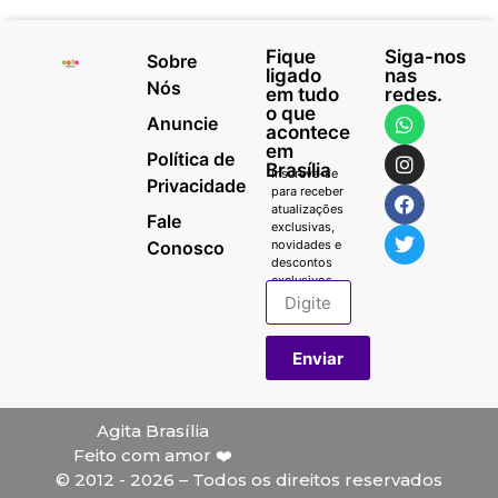
Fique
Siga-nos
Sobre
ligado
nas
Nós
em tudo
redes.
o que
Anuncie
acontece
em
Política de
Brasília
Inscreva-se
Privacidade
para receber
atualizações
Fale
exclusivas,
Conosco
novidades e
descontos
exclusivos.
Enviar
Agita Brasília
Feito com amor ❤️
© 2012 - 2026 – Todos os direitos reservados