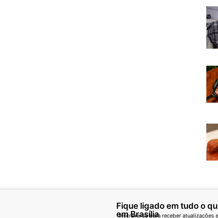
Fique ligado em tudo o q
em Brasília
Inscreva-se para receber atualizações e