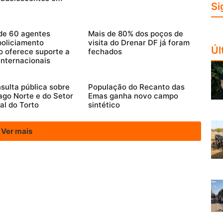
Si
de 60 agentes
Mais de 80% dos poços de
 policiamento
visita do Drenar DF já foram
Úl
o oferece suporte a
fechados
internacionais
sulta pública sobre
População do Recanto das
ago Norte e do Setor
Emas ganha novo campo
al do Torto
sintético
Ver mais