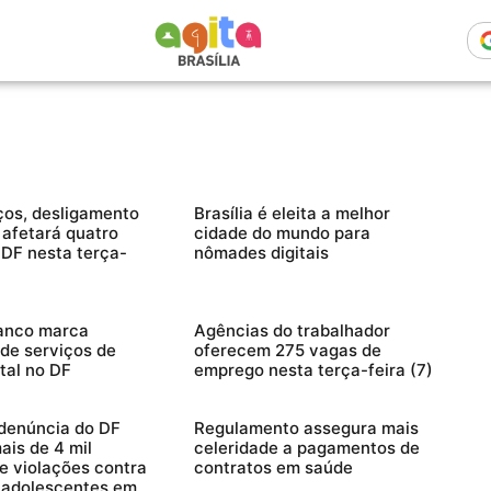
ços, desligamento
Brasília é eleita a melhor
 afetará quatro
cidade do mundo para
 DF nesta terça-
nômades digitais
ranco marca
Agências do trabalhador
de serviços de
oferecem 275 vagas de
tal no DF
emprego nesta terça-feira (7)
denúncia do DF
Regulamento assegura mais
is de 4 mil
celeridade a pagamentos de
de violações contra
contratos em saúde
 adolescentes em