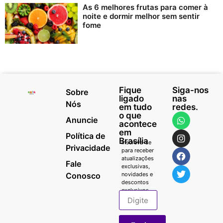
As 6 melhores frutas para comer à
noite e dormir melhor sem sentir
fome
Fique
Siga-nos
Sobre
ligado
nas
Nós
em tudo
redes.
o que
Anuncie
acontece
em
Política de
Brasília
Inscreva-se
Privacidade
para receber
atualizações
Fale
exclusivas,
Conosco
novidades e
descontos
exclusivos.