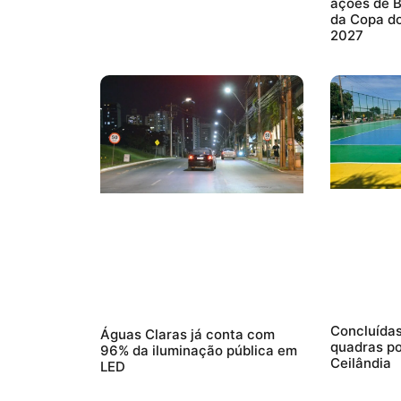
ações de B
da Copa d
2027
Concluídas
Águas Claras já conta com
quadras po
96% da iluminação pública em
Ceilândia
LED