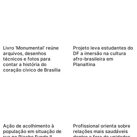
Livro ‘Monumental’ reúne
Projeto leva estudantes do
arquivos, desenhos
DF a imersão na cultura
técnicos e fotos para
afro-brasileira em
contar a história do
Planaltina
coração cívico de Brasília
Ação de acolhimento à
Profissional orienta sobre
população em situação de
relações mais saudáveis
rua no Riacho Fundo II
dentro e fora de unidades