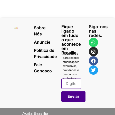
Fique
Siga-nos
Sobre
ligado
nas
Nós
em tudo
redes.
o que
Anuncie
acontece
em
Política de
Brasília
Inscreva-se
Privacidade
para receber
atualizações
Fale
exclusivas,
Conosco
novidades e
descontos
exclusivos.
Enviar
Agita Brasília