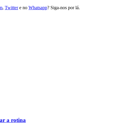
am
,
Twitter
e no
Whatsapp
? Siga-nos por lá.
ar a rotina