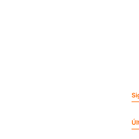
Si
Úl