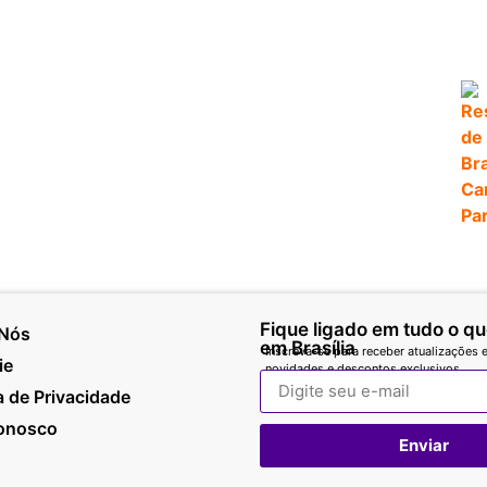
Fique ligado em tudo o q
 Nós
em Brasília
Inscreva-se para receber atualizações e
ie
novidades e descontos exclusivos.
ca de Privacidade
Conosco
Enviar