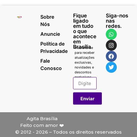
Fique
Siga-nos
Sobre
ligado
nas
Nós
em tudo
redes.
o que
Anuncie
acontece
em
Política de
Brasília
Inscreva-se
Privacidade
para receber
atualizações
Fale
exclusivas,
Conosco
novidades e
descontos
exclusivos.
Enviar
Agita Brasília
Feito com amor ❤️
© 2012 - 2026 – Todos os direitos reservados