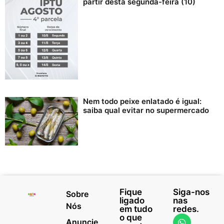
partir desta segunda-feira (10)
Nem todo peixe enlatado é igual:
saiba qual evitar no supermercado
Fique
Siga-nos
Sobre
ligado
nas
Nós
em tudo
redes.
o que
Anuncie