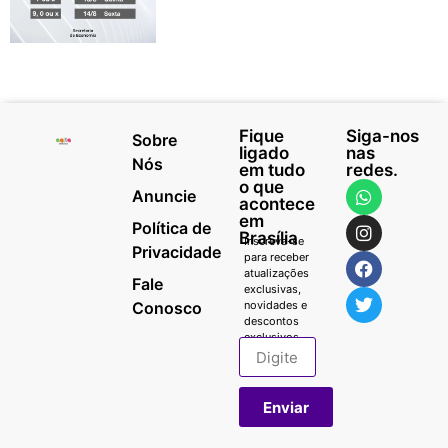
Fique
Siga-nos
Sobre
ligado
nas
Nós
em tudo
redes.
o que
Anuncie
acontece
em
Política de
Brasília
Inscreva-se
Privacidade
para receber
atualizações
Fale
exclusivas,
Conosco
novidades e
descontos
exclusivos.
Enviar