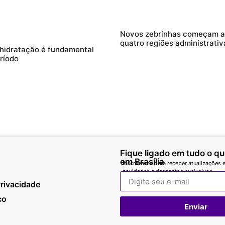
Novos zebrinhas começam a 
quatro regiões administrativ
 hidratação é fundamental
ríodo
Fique ligado em tudo o q
em Brasília
Inscreva-se para receber atualizações e
novidades e descontos exclusivos.
Privacidade
co
Enviar