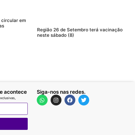
circular em
as
Região 26 de Setembro terá vacinação
neste sábado (8)
ue acontece
Siga-nos nas redes.
xclusivas,