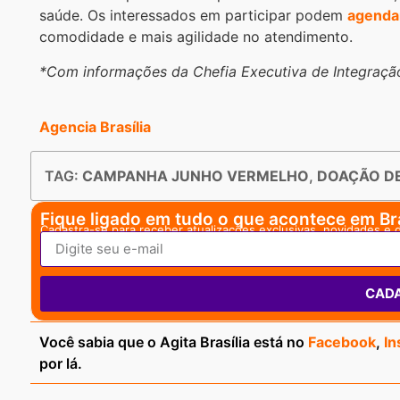
saúde. Os interessados em participar podem
agenda
comodidade e mais agilidade no atendimento.
*Com informações da Chefia Executiva de Integração
Agencia Brasília
TAG:
CAMPANHA JUNHO VERMELHO
,
DOAÇÃO D
Fique ligado em tudo o que acontece em Bra
Cadastra-se para receber atualizações exclusivas, novidades e 
CAD
Você sabia que o Agita Brasília está no
Facebook
,
In
por lá.