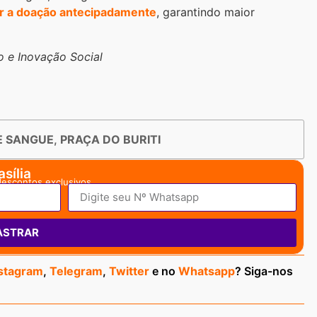
r a doação antecipadamente
, garantindo maior
 e Inovação Social
E SANGUE
,
PRAÇA DO BURITI
sília
descontos exclusivos.
ASTRAR
stagram
,
Telegram
,
Twitter
e no
Whatsapp
? Siga-nos