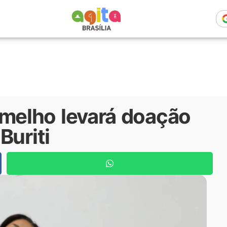
elho levará doação
Buriti