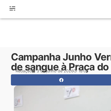
Campanha Junho Verm
de sangue à Praça do 
Redação
3 de junho de 2026
18:08