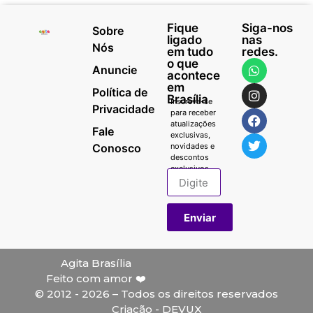
Fique
Siga-nos
Sobre
ligado
nas
Nós
em tudo
redes.
o que
Anuncie
acontece
em
Política de
Brasília
Inscreva-se
Privacidade
para receber
atualizações
Fale
exclusivas,
Conosco
novidades e
descontos
exclusivos.
Enviar
Agita Brasília
Feito com amor ❤️
© 2012 - 2026 – Todos os direitos reservados
Criação - DEVUX