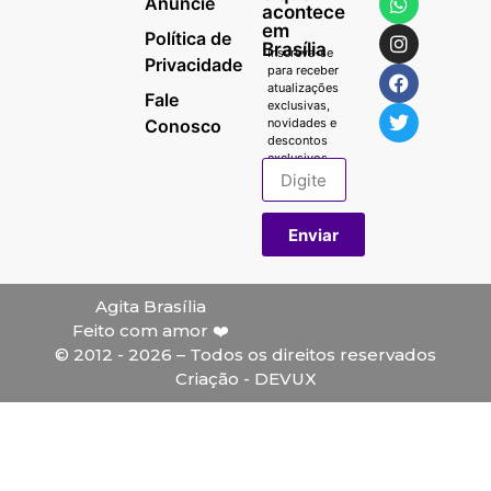
Anuncie
acontece
em
Política de
Brasília
Inscreva-se
Privacidade
para receber
atualizações
Fale
exclusivas,
Conosco
novidades e
descontos
exclusivos.
Enviar
Agita Brasília
Feito com amor ❤️
© 2012 - 2026 – Todos os direitos reservados
Criação - DEVUX