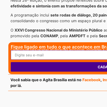
Nesta 26ª edição, o evento propõe reflexões sobre 
efetividade e sintonia com as transformações da 
A programação inclui
sete rodas de diálogo, 20 pai
consolidando o congresso como um espaço plural e 
O
XXVI Congresso Nacional do Ministério Público
ac
promovido pela
CONAMP
, pela
AMPDFT
e pela
Secr
Fique ligado em tudo o que acontece em Bra
Cadastra-se para receber atualizações exclusivas, novidades e 
CAD
Você sabia que o Agita Brasília está no
Facebook
,
In
por lá.