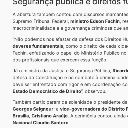
Segurança pública e direitos
A abertura também contou com discursos marcantes 
Supremo Tribunal Federal,
ministro Edson Fachin
, r
macrocriminalidade e a governança criminosa que am
“Não podemos nos afastar da defesa dos Direitos 
deveres fundamentais
, como o direito de cada cid
Fachin, enfatizando o papel do Ministério Público no
dos profissionais que exercem essa função.
Já o ministro da Justiça e Segurança Pública,
Ricar
defesa da Constituição e no combate à criminalidad
deve ser enfrentado com rigor e em coordenação co
Estado Democrático de Direito
”, observou.
Também participaram da solenidade o presidente d
Georges Seigneur
; a
vice-governadora do Distrito 
Brasília
,
Cristiano Araújo
. A cerimônia contou aind
Nacional Cláudio Santoro
.