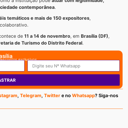
como a instituição pode
atuar com legitimidade,
sociedade contemporânea
.
néis temáticos e mais de 150 expositores
,
colaborativo.
ontece de
11 a 14 de novembro
, em
Brasília (DF)
,
etaria de Turismo do Distrito Federal
.
sília
descontos exclusivos.
ASTRAR
stagram
,
Telegram
,
Twitter
e no
Whatsapp
? Siga-nos