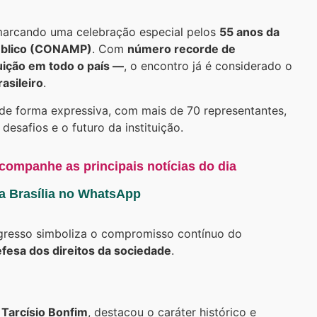
marcando uma celebração especial pelos
55 anos da
Público (CONAMP)
. Com
número recorde de
tuição em todo o país —
, o encontro já é considerado o
asileiro
.
de forma expressiva, com mais de 70 representantes,
esafios e o futuro da instituição.
acompanhe as principais notícias do dia
ta Brasília no WhatsApp
ongresso simboliza o compromisso contínuo do
efesa dos direitos da sociedade
.
,
Tarcísio Bonfim
, destacou o caráter histórico e