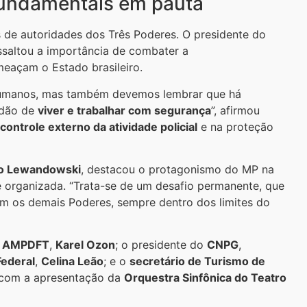
 fundamentais em pauta
de autoridades dos Três Poderes. O presidente do
essaltou a importância de combater a
eaçam o Estado brasileiro.
Humanos, mas também devemos lembrar que há
adão de
viver e trabalhar com segurança
”, afirmou
controle externo da atividade policial
e na proteção
do Lewandowski
, destacou o protagonismo do MP na
e organizada. “Trata-se de um desafio permanente, que
m os demais Poderes, sempre dentro dos limites do
a
AMPDFT
,
Karel Ozon
; o presidente do
CNPG
,
Federal
,
Celina Leão
; e o
secretário de Turismo de
a com a apresentação da
Orquestra Sinfônica do Teatro