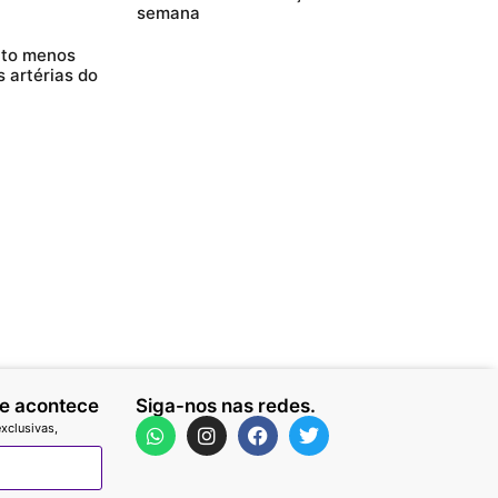
semana
nto menos
 artérias do
ue acontece
Siga-nos nas redes.
xclusivas,