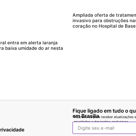
Ampliada oferta de tratame
invasivo para obstruções nas
coração no Hospital de Base
ral entra em alerta laranja
ra baixa umidade do ar nesta
Fique ligado em tudo o q
em Brasília
Inscreva-se para receber atualizações e
novidades e descontos exclusivos.
Privacidade