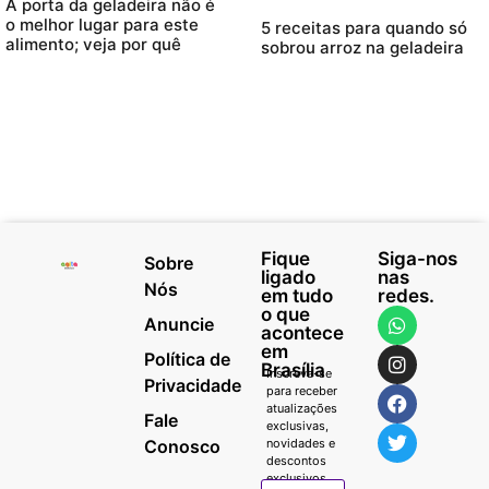
A porta da geladeira não é
o melhor lugar para este
5 receitas para quando só
alimento; veja por quê
sobrou arroz na geladeira
Fique
Siga-nos
Sobre
ligado
nas
Nós
em tudo
redes.
o que
Anuncie
acontece
em
Política de
Brasília
Inscreva-se
Privacidade
para receber
atualizações
Fale
exclusivas,
Conosco
novidades e
descontos
exclusivos.