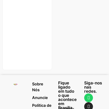
Fique
Siga-nos
Sobre
ligado
nas
Nós
em tudo
redes.
o que
Anuncie
acontece
em
Política de
Brasília
Inscreva-se