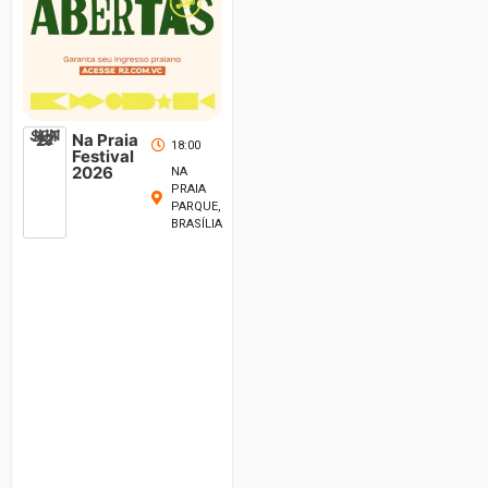
JUN
SET
12
Na Praia
27
18:00
Festival
2026
NA
PRAIA
PARQUE,
BRASÍLIA