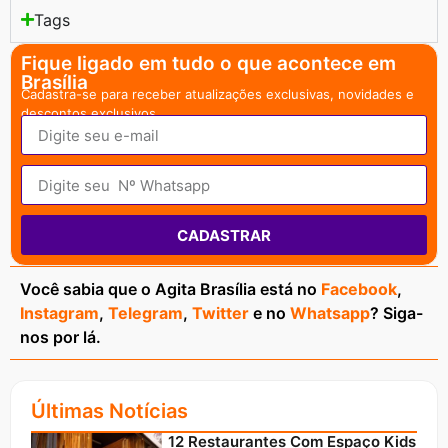
Tags
Fique ligado em tudo o que acontece em
Brasília
Cadastra-se para receber atualizações exclusivas, novidades e
descontos exclusivos.
CADASTRAR
Você sabia que o Agita Brasília está no
Facebook
,
Instagram
,
Telegram
,
Twitter
e no
Whatsapp
? Siga-
nos por lá.
Últimas Notícias
12 Restaurantes Com Espaço Kids