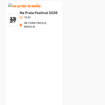
Na Praia Festival 2026
12
18:00
JUN
27
SET
NA PRAIA PARQUE,
BRASÍLIA