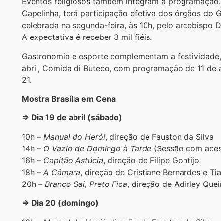
Eventos religiosos também integram a programação. E
Capelinha, terá participação efetiva dos órgãos do G
celebrada na segunda-feira, às 10h, pelo arcebispo 
A expectativa é receber 3 mil fiéis.
Gastronomia e esporte complementam a festividade, 
abril, Comida di Buteco, com programação de 11 de ab
21.
Mostra Brasília em Cena
⇒ Dia 19 de abril (sábado)
10h –
Manual do Herói
, direção de Fauston da Silva
14h –
O Vazio de Domingo à Tarde
(Sessão com acess
16h –
Capitão Astúcia
, direção de Filipe Gontijo
18h –
A Câmara
, direção de Cristiane Bernardes e T
20h –
Branco Sai, Preto Fica
, direção de Adirley Quei
⇒ Dia 20 (domingo)