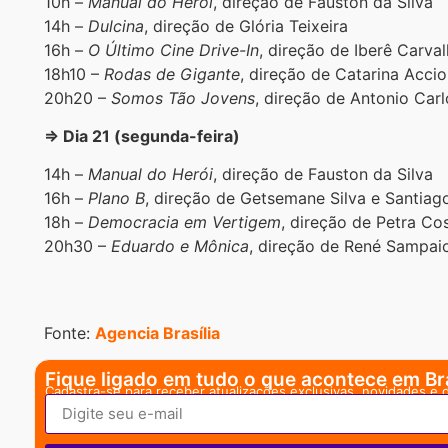
10h –
Manual do Herói
, direção de Fauston da Silva
14h –
Dulcina
, direção de Glória Teixeira
16h –
O Último Cine Drive-In
, direção de Iberê Carva
18h10 –
Rodas de Gigante
, direção de Catarina Accio
20h20 –
Somos Tão Jovens
, direção de Antonio Car
⇒ Dia 21 (segunda-feira)
14h –
Manual do Herói
, direção de Fauston da Silva
16h –
Plano B
, direção de Getsemane Silva e Santiag
18h –
Democracia em Vertigem
, direção de Petra Co
20h30 –
Eduardo e Mônica
, direção de René Sampai
Fonte:
Agencia Brasília
Fique ligado em tudo o que acontece em Bra
Cadastra-se para receber atualizações exclusivas, novidades e 