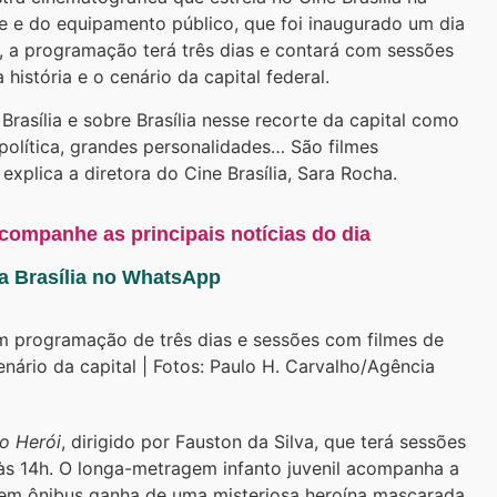
e e do equipamento público, que foi inaugurado um dia
a, a programação terá três dias e contará com sessões
istória e o cenário da capital federal.
rasília e sobre Brasília nesse recorte da capital como
 política, grandes personalidades… São filmes
xplica a diretora do Cine Brasília, Sara Rocha.
acompanhe as principais notícias do dia
ta Brasília no WhatsApp
om programação de três dias e sessões com filmes de
enário da capital | Fotos: Paulo H. Carvalho/Agência
o Herói
, dirigido por Fauston da Silva, que terá sessões
 às 14h. O longa-metragem infanto juvenil acompanha a
 em ônibus ganha de uma misteriosa heroína mascarada