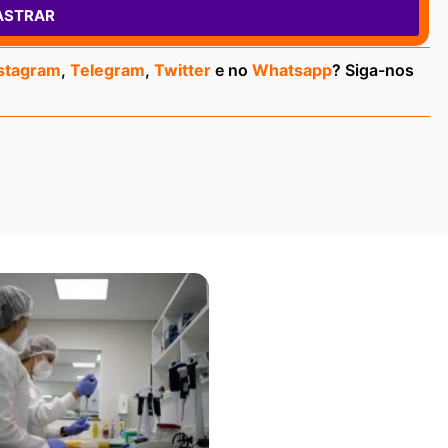
ASTRAR
stagram
,
Telegram
,
Twitter
e no
Whatsapp
? Siga-nos