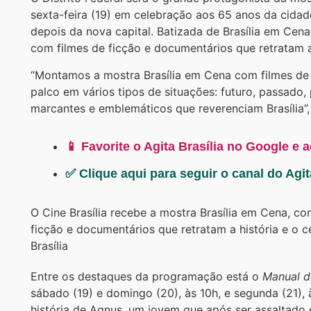
sexta-feira (19) em celebração aos 65 anos da cidad
depois da nova capital. Batizada de Brasília em Cen
com filmes de ficção e documentários que retratam a h
“Montamos a mostra Brasília em Cena com filmes de B
palco em vários tipos de situações: futuro, passado,
marcantes e emblemáticos que reverenciam Brasília”, e
📱 Favorite o Agita Brasília no Google e 
✅ Clique aqui para seguir o canal do Agi
O Cine Brasília recebe a mostra Brasília em Cena, c
ficção e documentários que retratam a história e o c
Brasília
Entre os destaques da programação está o
Manual d
sábado (19) e domingo (20), às 10h, e segunda (21),
história de Agnus, um jovem que após ser assaltado