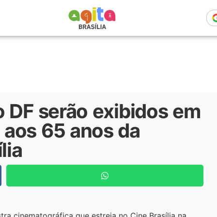
o DF serão exibidos em
 aos 65 anos da
lia
tra cinematográfica que estreia no Cine Brasília na