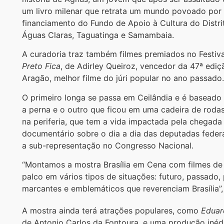
um livro milenar que retrata um mundo povoado por h
financiamento do Fundo de Apoio à Cultura do Distri
Águas Claras, Taguatinga e Samambaia.
A curadoria traz também filmes premiados no Festiva
Preto Fica
, de Adirley Queiroz, vencedor da 47ª ediç
Aragão, melhor filme do júri popular no ano passado.
O primeiro longa se passa em Ceilândia e é baseado 
a perna e o outro que ficou em uma cadeira de rodas
na periferia, que tem a vida impactada pela chegad
documentário sobre o dia a dia das deputadas federai
a sub-representação no Congresso Nacional.
“Montamos a mostra Brasília em Cena com filmes de B
palco em vários tipos de situações: futuro, passado,
marcantes e emblemáticos que reverenciam Brasília”, 
A mostra ainda terá atrações populares, como
Eduar
de Antonio Carlos da Fontoura, e uma produção inédi