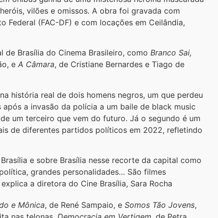
eróis, vilões e omissos. A obra foi gravada com
to Federal (FAC-DF) e com locações em Ceilândia,
l de Brasília do Cinema Brasileiro, como
Branco Sai,
ão, e
A Câmara
, de Cristiane Bernardes e Tiago de
na história real de dois homens negros, um que perdeu
 após a invasão da polícia a um baile de black music
a de um terceiro que vem do futuro. Já o segundo é um
s de diferentes partidos políticos em 2022, refletindo
rasília e sobre Brasília nesse recorte da capital como
 política, grandes personalidades… São filmes
explica a diretora do Cine Brasília, Sara Rocha
do e Mônica
, de René Sampaio, e
Somos Tão Jovens
,
ta nas telonas,
Democracia em Vertigem
, de Petra