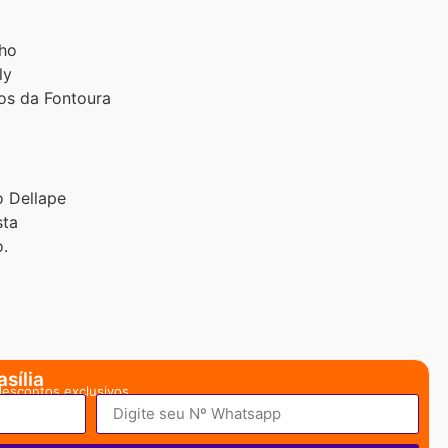
lho
ly
los da Fontoura
o Dellape
sta
o.
sília
descontos exclusivos.