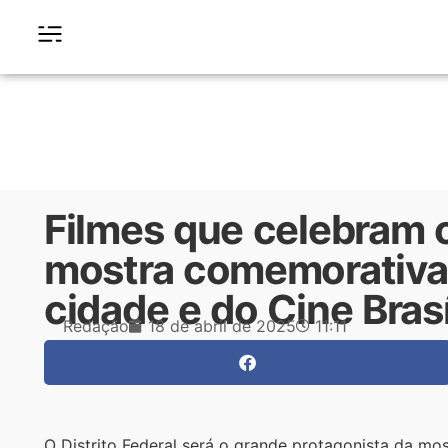
Filmes que celebram 
mostra comemorativa
cidade e do Cine Brasí
Redação
18 de abril de 2025
11:11
O Distrito Federal será o grande protagonista da mos