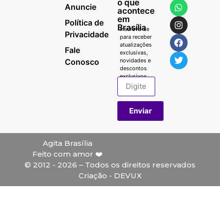
o que
Anuncie
acontece
em
Política de
Brasília
Inscreva-se
Privacidade
para receber
atualizações
Fale
exclusivas,
Conosco
novidades e
descontos
exclusivos.
Enviar
Agita Brasília
Feito com amor ❤️
© 2012 - 2026 – Todos os direitos reservados
Criação - DEVUX