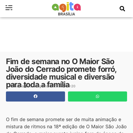
Fim de semana no O Maior São
João do Cerrado promete forró,
diversidade musical e diversão
para toda a família
Redação
15 de agosto de 2025
19:20
O fim de semana promete ser de muita animação e
mistura de ritmos na 18ª edição de O Maior São João