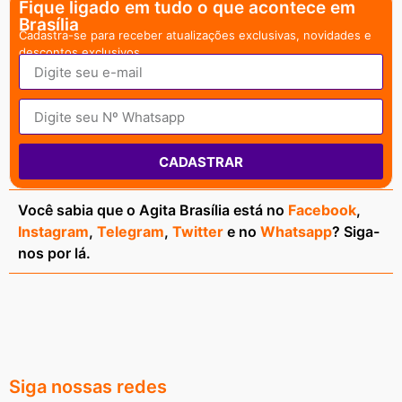
Fique ligado em tudo o que acontece em
Brasília
Cadastra-se para receber atualizações exclusivas, novidades e
descontos exclusivos.
CADASTRAR
Você sabia que o Agita Brasília está no
Facebook
,
Instagram
,
Telegram
,
Twitter
e no
Whatsapp
? Siga-
nos por lá.
Siga nossas redes