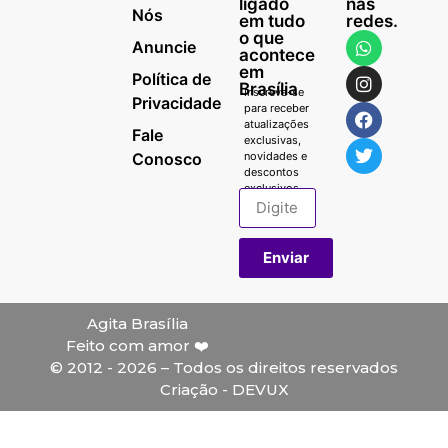
ligado
nas
Nós
em tudo
redes.
o que
Anuncie
acontece
em
Política de
Brasília
Inscreva-se
Privacidade
para receber
atualizações
Fale
exclusivas,
Conosco
novidades e
descontos
exclusivos.
Enviar
Agita Brasília
Feito com amor ❤️
© 2012 - 2026 – Todos os direitos reservados
Criação - DEVUX