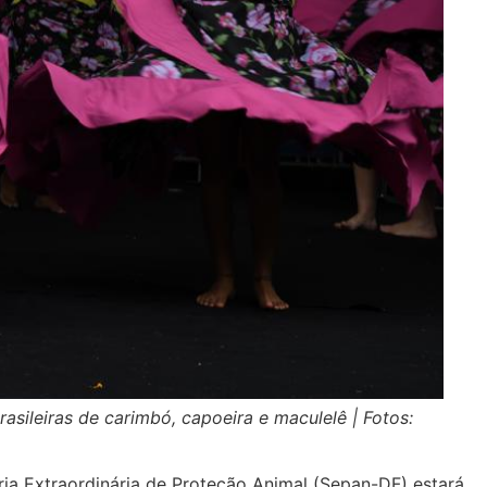
asileiras de carimbó, capoeira e maculelê
| Fotos:
ria Extraordinária de Proteção Animal (Sepan-DF) estará