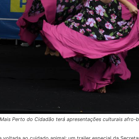
is Perto do Cidadão terá apresentações culturais afro-br
voltada ao cuidado animal: um trailer especial da Secreta