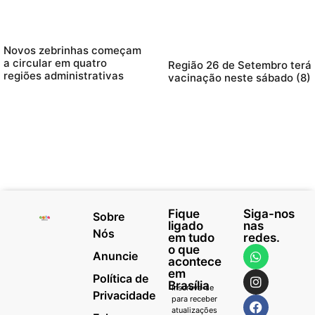
Novos zebrinhas começam
a circular em quatro
Região 26 de Setembro terá
regiões administrativas
vacinação neste sábado (8)
Fique
Siga-nos
Sobre
ligado
nas
Nós
em tudo
redes.
o que
Anuncie
acontece
em
Política de
Brasília
Inscreva-se
Privacidade
para receber
atualizações