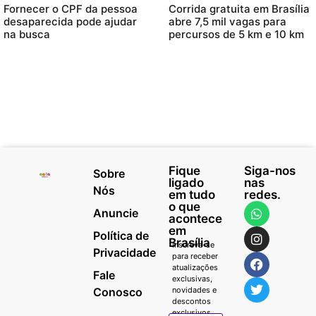
Fornecer o CPF da pessoa
Corrida gratuita em Brasília
desaparecida pode ajudar
abre 7,5 mil vagas para
na busca
percursos de 5 km e 10 km
Fique
Siga-nos
Sobre
ligado
nas
Nós
em tudo
redes.
o que
Anuncie
acontece
em
Política de
Brasília
Inscreva-se
Privacidade
para receber
atualizações
Fale
exclusivas,
Conosco
novidades e
descontos
exclusivos.