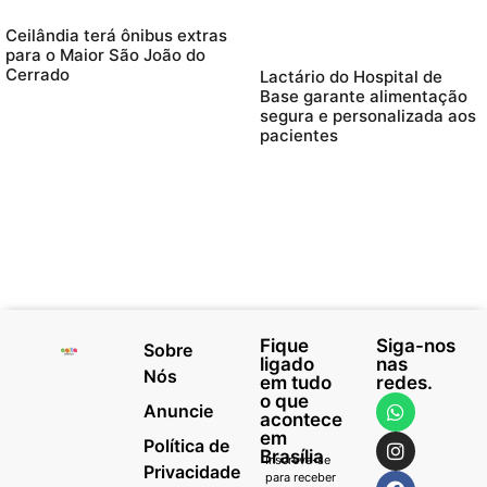
Ceilândia terá ônibus extras
para o Maior São João do
Cerrado
Lactário do Hospital de
Base garante alimentação
segura e personalizada aos
pacientes
Fique
Siga-nos
Sobre
ligado
nas
Nós
em tudo
redes.
o que
Anuncie
acontece
em
Política de
Brasília
Inscreva-se
Privacidade
para receber