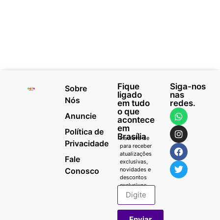
Fique
Siga-nos
Sobre
ligado
nas
Nós
em tudo
redes.
o que
Anuncie
acontece
em
Política de
Brasília
Inscreva-se
Privacidade
para receber
atualizações
Fale
exclusivas,
Conosco
novidades e
descontos
exclusivos.
Enviar