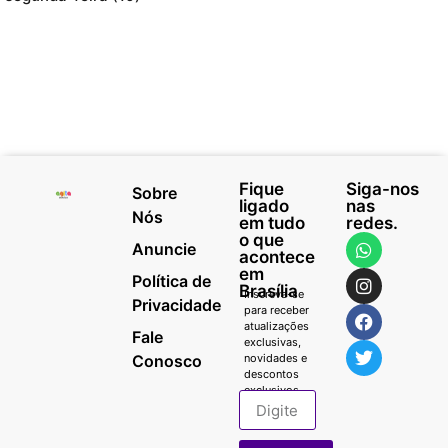
Fique
Siga-nos
Sobre
ligado
nas
Nós
em tudo
redes.
o que
Anuncie
acontece
em
Política de
Brasília
Inscreva-se
Privacidade
para receber
atualizações
Fale
exclusivas,
Conosco
novidades e
descontos
exclusivos.