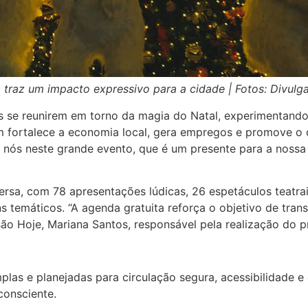
 traz um impacto expressivo para a cidade | Fotos: Divul
e reunirem em torno da magia do Natal, experimentando a c
m fortalece a economia local, gera empregos e promove o 
 nós neste grande evento, que é um presente para a nossa c
sa, com 78 apresentações lúdicas, 26 espetáculos teatrai
s temáticos. “A agenda gratuita reforça o objetivo de tran
ssão Hoje, Mariana Santos, responsável pela realização do p
as e planejadas para circulação segura, acessibilidade e 
consciente.