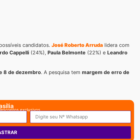
possíveis candidatos.
José Roberto Arruda
lidera com
rdo Cappelli
(24%),
Paula Belmonte
(22%) e
Leandro
e 8 de dezembro
. A pesquisa tem
margem de erro de
sília
descontos exclusivos.
ASTRAR