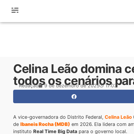
Celina Leão domina cen
todos os cenários pa
Redação
9 de dezembro de 2025
17:03
A vice-governadora do Distrito Federal,
Celina Leão
de
Ibaneis Rocha (MDB)
em 2026. Ela lidera com am
instituto
Real Time Big Data
para o governo local.