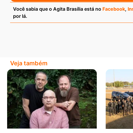
Você sabia que o Agita Brasília está no
Facebook
,
In
por lá.
Veja também