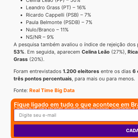
Celina Leão (PP) – 50%
Leandro Grass (PT) – 16%
Ricardo Cappelli (PSB) – 7%
Paula Belmonte (PSDB) – 7%
Nulo/Branco – 11%
NS/NR – 9%
A pesquisa também avaliou o índice de rejeição dos 
53%
. Em seguida, aparecem
Celina Leão
(27%),
Rica
Grass
(20%).
Foram entrevistados
1.200 eleitores
entre os dias
6 
três pontos percentuais
, para mais ou para menos.
Fonte:
Real Time Big Data
Fique ligado em tudo o que acontece em Bra
Cadastra-se para receber atualizações exclusivas, novidades e 
CAD