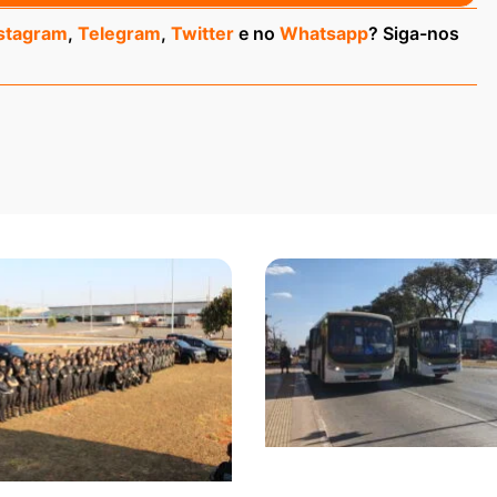
stagram
,
Telegram
,
Twitter
e no
Whatsapp
? Siga-nos