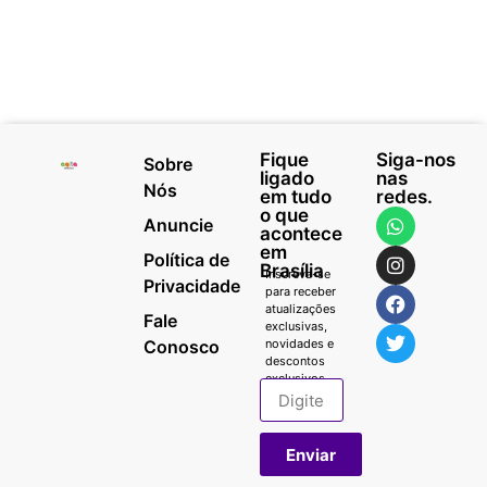
Fique
Siga-nos
Sobre
ligado
nas
Nós
em tudo
redes.
o que
Anuncie
acontece
em
Política de
Brasília
Inscreva-se
Privacidade
para receber
atualizações
Fale
exclusivas,
Conosco
novidades e
descontos
exclusivos.
Enviar