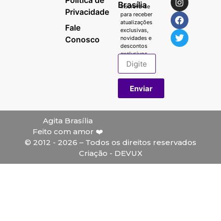
Brasília
Inscreva-se
Privacidade
para receber
atualizações
Fale
exclusivas,
Conosco
novidades e
descontos
exclusivos.
Enviar
Agita Brasília
Feito com amor ❤️
© 2012 - 2026 – Todos os direitos reservados
Criação - DEVUX