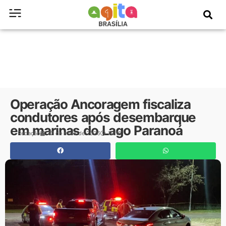
Operação Ancoragem fiscaliza
condutores após desembarque
em marinas do Lago Paranoá
Redação
12 de maio de 2026
19:18