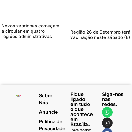
Novos zebrinhas começam
a circular em quatro
Região 26 de Setembro terá
regiões administrativas
vacinação neste sábado (8)
Fique
Siga-nos
Sobre
ligado
nas
Nós
em tudo
redes.
o que
Anuncie
acontece
em
Política de
Brasília
Inscreva-se
Privacidade
para receber