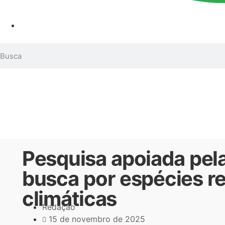
Pesquisa apoiada pel
busca por espécies r
climáticas
Redação
15 de novembro de 2025