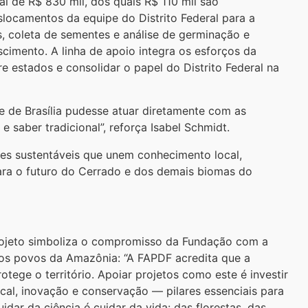
l de R$ 830 mil, dos quais R$ 110 mil são
locamentos da equipe do Distrito Federal para a
s, coleta de sementes e análise de germinação e
scimento. A linha de apoio integra os esforços da
e estados e consolidar o papel do Distrito Federal na
e de Brasília pudesse atuar diretamente com as
 saber tradicional”, reforça Isabel Schmidt.
ões sustentáveis que unem conhecimento local,
ara o futuro do Cerrado e dos demais biomas do
rojeto simboliza o compromisso da Fundação com a
 dos povos da Amazônia: “A FAPDF acredita que a
tege o território. Apoiar projetos como este é investir
al, inovação e conservação — pilares essenciais para
dar da ciência é cuidar da vida: das florestas, das