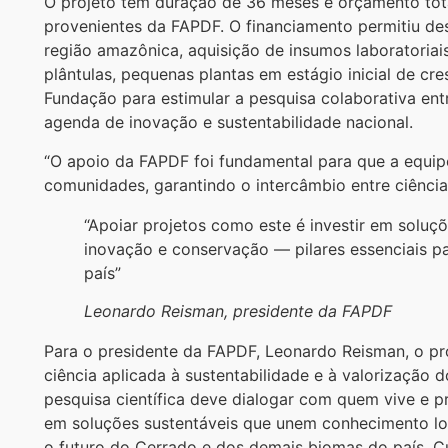
O projeto tem duração de 36 meses e orçamento tota
provenientes da FAPDF. O financiamento permitiu des
região amazônica, aquisição de insumos laboratoriai
plântulas, pequenas plantas em estágio inicial de cre
Fundação para estimular a pesquisa colaborativa entr
agenda de inovação e sustentabilidade nacional.
“O apoio da FAPDF foi fundamental para que a equip
comunidades, garantindo o intercâmbio entre ciência e
“Apoiar projetos como este é investir em soluç
inovação e conservação — pilares essenciais p
país”
Leonardo Reisman, presidente da FAPDF
Para o presidente da FAPDF, Leonardo Reisman, o p
ciência aplicada à sustentabilidade e à valorização
pesquisa científica deve dialogar com quem vive e pro
em soluções sustentáveis que unem conhecimento loc
o futuro do Cerrado e dos demais biomas do país. Cui