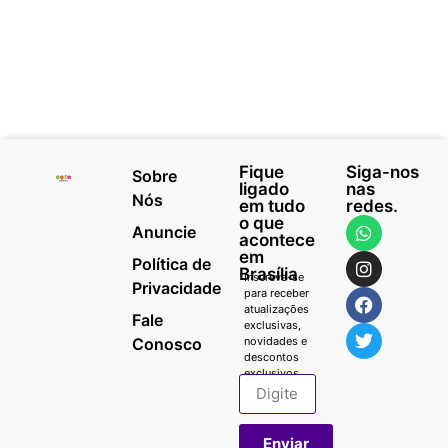
Fique
Siga-nos
Sobre
ligado
nas
Nós
em tudo
redes.
o que
Anuncie
acontece
em
Política de
Brasília
Inscreva-se
Privacidade
para receber
atualizações
Fale
exclusivas,
Conosco
novidades e
descontos
exclusivos.
Enviar