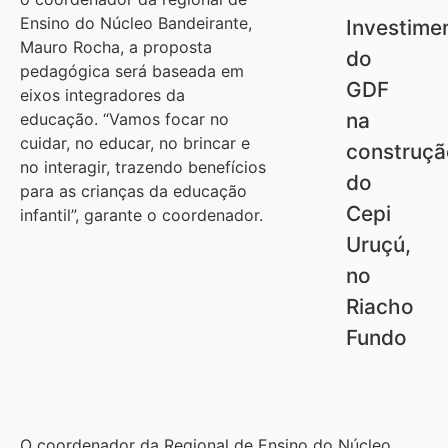
Ensino do Núcleo Bandeirante,
Investime
Mauro Rocha, a proposta
do
pedagógica será baseada em
GDF
eixos integradores da
na
educação. “Vamos focar no
cuidar, no educar, no brincar e
construçã
no interagir, trazendo benefícios
do
para as crianças da educação
Cepi
infantil”, garante o coordenador.
Uruçú,
no
Riacho
Fundo
O coordenador da Regional de Ensino do Núcleo