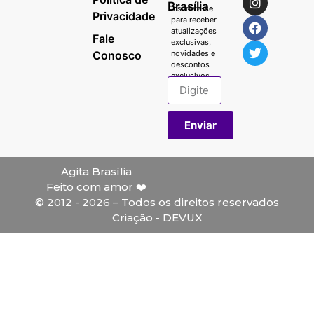
Brasília
Inscreva-se
Privacidade
para receber
atualizações
Fale
exclusivas,
Conosco
novidades e
descontos
exclusivos.
Enviar
Agita Brasília
Feito com amor ❤️
© 2012 - 2026 – Todos os direitos reservados
Criação - DEVUX