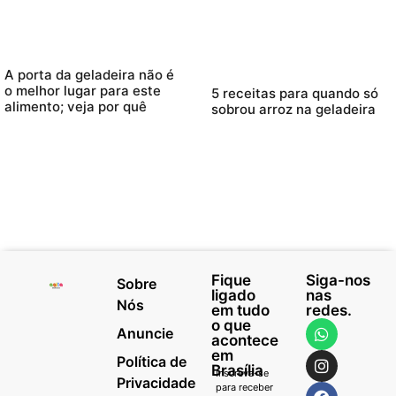
A porta da geladeira não é
o melhor lugar para este
5 receitas para quando só
alimento; veja por quê
sobrou arroz na geladeira
Fique
Siga-nos
Sobre
ligado
nas
Nós
em tudo
redes.
o que
Anuncie
acontece
em
Política de
Brasília
Inscreva-se
Privacidade
para receber