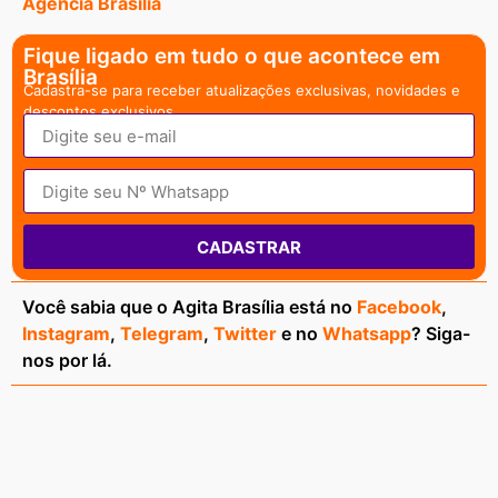
Agencia Brasília
Fique ligado em tudo o que acontece em
Brasília
Cadastra-se para receber atualizações exclusivas, novidades e
descontos exclusivos.
CADASTRAR
Você sabia que o Agita Brasília está no
Facebook
,
Instagram
,
Telegram
,
Twitter
e no
Whatsapp
? Siga-
nos por lá.