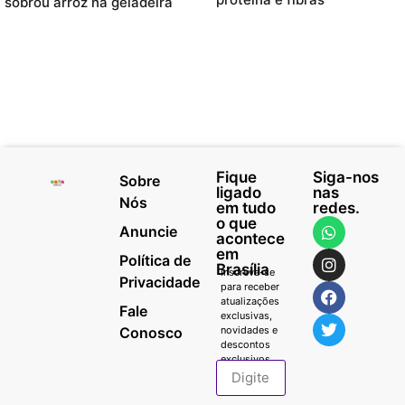
sobrou arroz na geladeira
Fique
Siga-nos
Sobre
ligado
nas
Nós
em tudo
redes.
o que
Anuncie
acontece
em
Política de
Brasília
Inscreva-se
Privacidade
para receber
atualizações
Fale
exclusivas,
Conosco
novidades e
descontos
exclusivos.