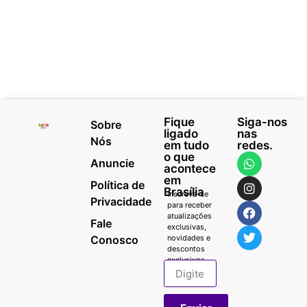
Fique
Siga-nos
Sobre
ligado
nas
Nós
em tudo
redes.
o que
Anuncie
acontece
em
Política de
Brasília
Inscreva-se
Privacidade
para receber
atualizações
Fale
exclusivas,
Conosco
novidades e
descontos
exclusivos.