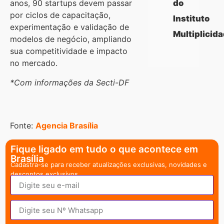
do
anos, 90 startups devem passar
por ciclos de capacitação,
Instituto
experimentação e validação de
Multiplicid
modelos de negócio, ampliando
sua competitividade e impacto
no mercado.
*Com informações da Secti-DF
Fonte:
Agencia Brasília
Fique ligado em tudo o que acontece em
Brasília
Cadastra-se para receber atualizações exclusivas, novidades e
descontos exclusivos.