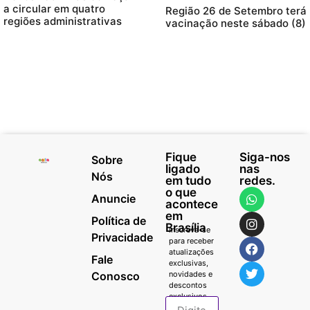
a circular em quatro
Região 26 de Setembro terá
regiões administrativas
vacinação neste sábado (8)
Fique
Siga-nos
Sobre
ligado
nas
Nós
em tudo
redes.
o que
Anuncie
acontece
em
Política de
Brasília
Inscreva-se
Privacidade
para receber
atualizações
Fale
exclusivas,
Conosco
novidades e
descontos
exclusivos.