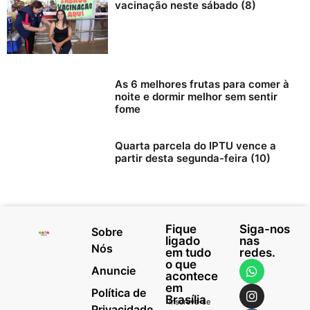
vacinação neste sábado (8)
As 6 melhores frutas para comer à
noite e dormir melhor sem sentir
fome
Quarta parcela do IPTU vence a
partir desta segunda-feira (10)
Fique
Siga-nos
Sobre
ligado
nas
Nós
em tudo
redes.
o que
Anuncie
acontece
em
Política de
Brasília
Inscreva-se
Privacidade