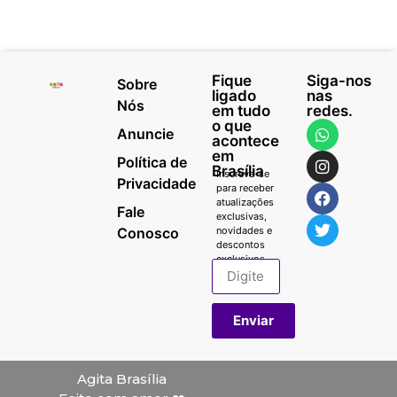
Fique
Siga-nos
Sobre
ligado
nas
Nós
em tudo
redes.
o que
Anuncie
acontece
em
Política de
Brasília
Inscreva-se
Privacidade
para receber
atualizações
Fale
exclusivas,
Conosco
novidades e
descontos
exclusivos.
Enviar
Agita Brasília