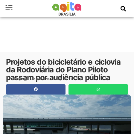
Projetos do bicicletário e ciclovia
da Rodoviária do Plano Piloto
passam por audiência pública
Redação
3 de junho de 2026
17:58