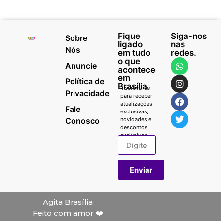
Fique
Siga-nos
Sobre
ligado
nas
Nós
em tudo
redes.
o que
Anuncie
acontece
em
Política de
Brasília
Inscreva-se
Privacidade
para receber
atualizações
Fale
exclusivas,
Conosco
novidades e
descontos
exclusivos.
Enviar
Agita Brasília
Feito com amor ❤️