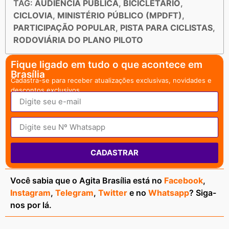
TAG:
AUDIÊNCIA PÚBLICA
,
BICICLETÁRIO
,
CICLOVIA
,
MINISTÉRIO PÚBLICO (MPDFT)
,
PARTICIPAÇÃO POPULAR
,
PISTA PARA CICLISTAS
,
RODOVIÁRIA DO PLANO PILOTO
Fique ligado em tudo o que acontece em
Brasília
Cadastra-se para receber atualizações exclusivas, novidades e
descontos exclusivos.
CADASTRAR
Você sabia que o Agita Brasília está no
Facebook
,
Instagram
,
Telegram
,
Twitter
e no
Whatsapp
? Siga-
nos por lá.